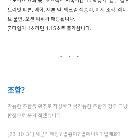
그노시스 효과 중 "오브젝트 지속시간 15% 증가" 같은 경우
트리엇 파편, 매화, 세븐 별, 맥크릴 색종이, 아서 조각, 레나
브 풀잎, 오션 피쉬가 해당됩니다.
쿨타임이 1초라면 1.15초로 증가합니다.
조합?
가능한 조합을 위주로 작성하고
불가능한 조합의 경우 그냥
판정으로 옮겨 적겠습니다.
[23-10-31] 세븐?, 해방? 별종이? 별에너지? 별매화?