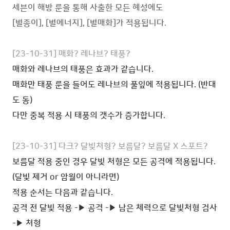
세븐이 해방 룬을 통해 사출한 모든 혜성에도
[별종이], [별에너지], [별매화]가 적용됩니다.
[23-10-31] 매화? 레나브? 태풍?
매화와 레나브의 태풍은 효과가 같습니다.
매화만 태풍 룬을 들어도 레나브의 풀잎에 적용됩니다. (반대
도 동)
다만 중복 적용 시 태풍의 갯수가 증가합니다.
[23-10-31] 다크? 달빛처형? 보름달? 보름달 X 스포트?
보름달 적용 중인 경우 달빛 처형은 모든 공격에 적용됩니다.
(달빛 제거 or 암월이 아니라면)
적용 순서는 다음과 같습니다.
공격 전 달빛 적용 -▶ 공격 -▶ 남은 체력으로 달빛처형 검사
-▶ 처형