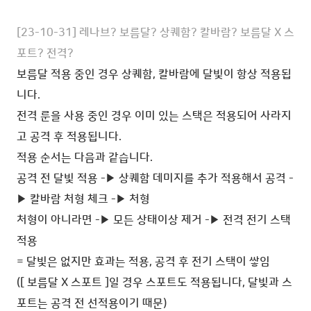
[23-10-31] 레나브? 보름달? 상퀘함?
칼바람?
보름달 X 스
포트? 전격?
보름달 적용 중인 경우 상퀘함, 칼바람에
달빛이
항상 적용됩
니다.
전격 룬을 사용 중인 경우 이미 있는 스택은 적용되어 사라지
고 공격 후 적용됩니다.
적용 순서는 다음과 같습니다.
공격 전 달빛 적용 -▶ 상퀘함 데미지를 추가 적용해서 공격
-
▶ 칼바람 처형 체크 -▶ 처형
처형이 아니라면 -▶
모든 상태이상 제거
-
▶ 전격 전기 스택
적용
= 달빛은 없지만 효과는 적용, 공격 후 전기 스택이 쌓임
([ 보름달 X 스포트 ]일 경우 스포트도 적용됩니다, 달빛과 스
포트는 공격 전 선적용이기 때문)