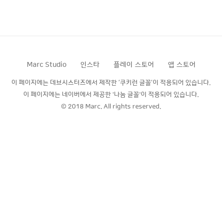
Marc Studio
인스타
플레이 스토어
앱 스토어
이 페이지에는 데브시스터즈에서 제작한 ‘쿠키런 글꼴’이 적용되어 있습니다.
이 페이지에는 네이버에서 제공한 '나눔 글꼴'이 적용되어 있습니다.
© 2018 Marc. All rights reserved.