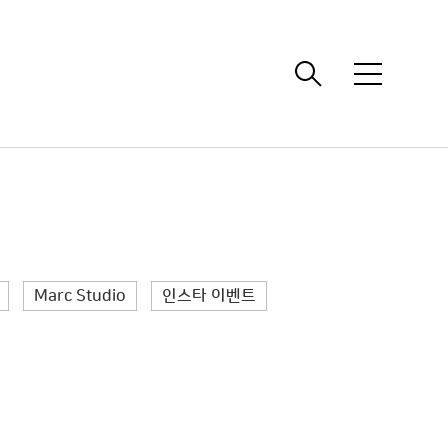
메
뉴
Marc Studio
인스타 이벤트