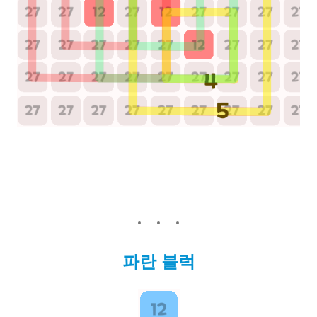
파란 블럭