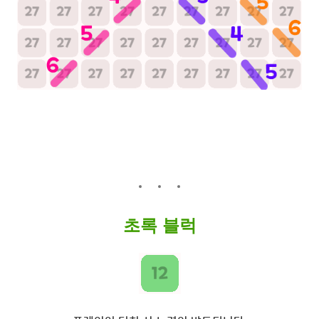
초록 블럭