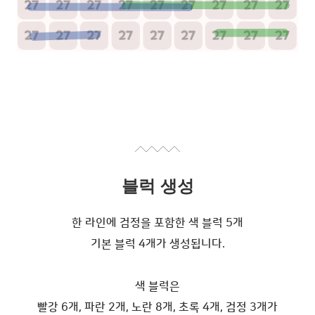
블럭 생성
한 라인에 검정을 포함한 색 블럭 5개
기본 블럭 4개가 생성됩니다.
색 블럭은
빨강 6개, 파란 2개, 노란 8개, 초록 4개, 검정 3개가