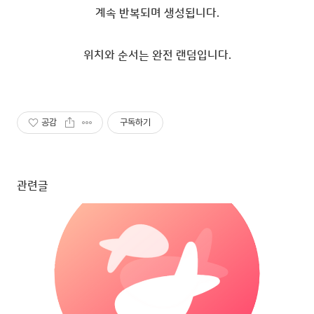
계속 반복되며 생성됩니다.
위치와 순서는 완전 랜덤입니다.
공감
구독하기
관련글