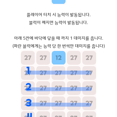
플레이어 터치 시 능력이 발동됩니다.
블럭이 깨지면 능력이 발동됩니다.
아래 5칸에 바닥에 닿을 때 까지 1 데미지를 줍니다.
(파란 블럭에게는 능력 당 한 번씩만 데미지를 줍니다)