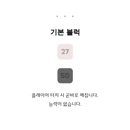
기본 블럭
플레이어 터치 시 곧바로 깨집니다.
능력이 없습니다.