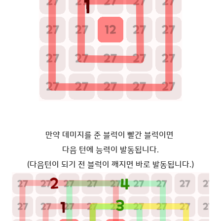
만약 데미지를 준 블럭이 빨간 블럭이면
다음 턴에 능력이 발동됩니다.
(다음턴이 되기 전 블럭이 깨지면 바로 발동됩니다.)