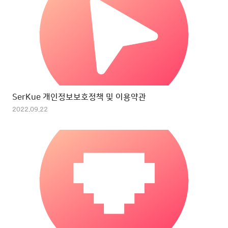
SerKue 개인정보보호정책 및 이용약관
2022.09.22