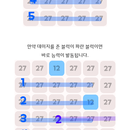
만약 데미지를 준 블럭이 파란 블럭이면
바로 능력이 발동됩니다.